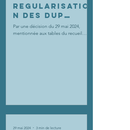
REGULARISATIO
N DES DUP
ILLEGALES
Par une décision du 29 mai 2024,
mentionnée aux tables du recueil
Lebon, le Conseil d’Etat a apporté
d’importantes précisions sur le rôle...
29 mai 2024
3 min de lecture