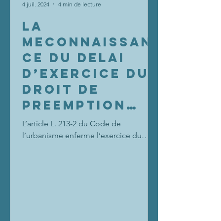
4 juil. 2024
4 min de lecture
LA
MECONNAISSAN
CE DU DELAI
D’EXERCICE DU
DROIT DE
PREEMPTION
URBAIN EST UN
L’article L. 213-2 du Code de
VICE DE
l’urbanisme enferme l’exercice du
droit de préemption urbain (ci-après
LEGALITE
DPU) dans un délai de deux mois à...
INTERNE