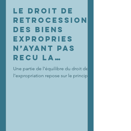
LE DROIT DE
RETROCESSION
DES BIENS
EXPROPRIES
N’AYANT PAS
RECU LA
DESTINATION
Une partie de l’équilibre du droit de
PREVUE
l’expropriation repose sur le principe
selon lequel les biens ne peuvent faire
l’objet d’un...