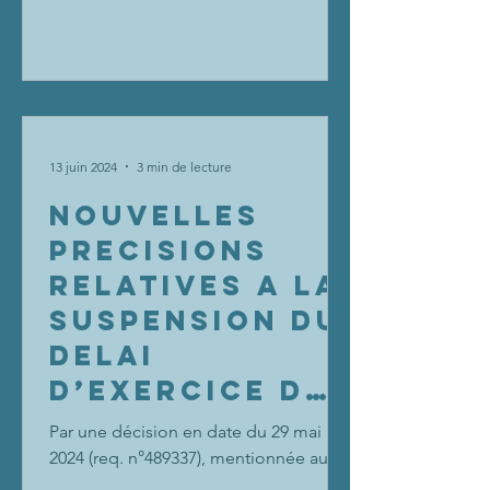
13 juin 2024
3 min de lecture
NOUVELLES
PRECISIONS
RELATIVES A LA
SUSPENSION DU
DELAI
D’EXERCICE DU
DROIT DE
Par une décision en date du 29 mai
PREEMPTION
2024 (req. n°489337), mentionnée aux
Tables du recueil Lebon, le Conseil