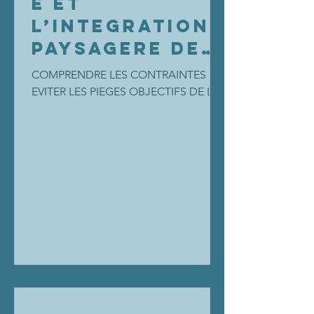
E ET
L’INTEGRATION
PAYSAGERE DES
CONSTRUCTION
COMPRENDRE LES CONTRAINTES ET
S EN DROIT DE
EVITER LES PIEGES OBJECTIFS DE LA
FORMATION ET PUBLIC CONCERNE
L’URBANISME
L’appréciation de l’esthétique d’un
bâtiment...