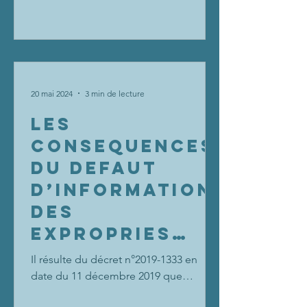
20 mai 2024
3 min de lecture
LES
CONSEQUENCES
DU DEFAUT
D’INFORMATION
DES
EXPROPRIES
QUANT A LA
Il résulte du décret n°2019-1333 en
REPRESENTATIO
date du 11 décembre 2019 que
l’expropriation fait désormais partie de
N OBLIGATOIRE